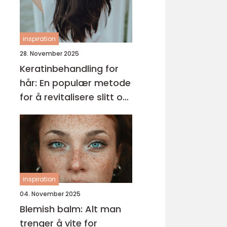
inspiration
28. November 2025
Keratinbehandling for
hår: En populær metode
for å revitalisere slitt og
krusete hår
inspiration
04. November 2025
Blemish balm: Alt man
trenger å vite for