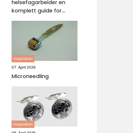
helsefagarbeider en
komplett guide for
voksne og
praksiskandidater
inspiration
07. April 2026
Microneedling
inspiration
06. April 2026