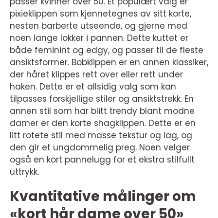
passer kvinner over 50. Et populært valg er
pixieklippen som kjennetegnes av sitt korte,
nesten barberte utseende, og gjerne med
noen lange lokker i pannen. Dette kuttet er
både feminint og edgy, og passer til de fleste
ansiktsformer. Bobklippen er en annen klassiker,
der håret klippes rett over eller rett under
haken. Dette er et allsidig valg som kan
tilpasses forskjellige stiler og ansiktstrekk. En
annen stil som har blitt trendy blant modne
damer er den korte shagklippen. Dette er en
litt rotete stil med masse tekstur og lag, og
den gir et ungdommelig preg. Noen velger
også en kort pannelugg for et ekstra stilfullt
uttrykk.
Kvantitative målinger om
«kort hår dame over 50»