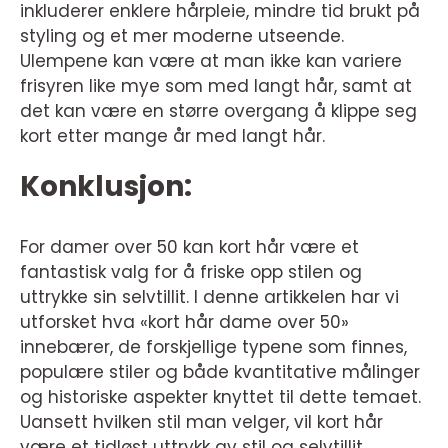
inkluderer enklere hårpleie, mindre tid brukt på
styling og et mer moderne utseende.
Ulempene kan være at man ikke kan variere
frisyren like mye som med langt hår, samt at
det kan være en større overgang å klippe seg
kort etter mange år med langt hår.
Konklusjon:
For damer over 50 kan kort hår være et
fantastisk valg for å friske opp stilen og
uttrykke sin selvtillit. I denne artikkelen har vi
utforsket hva «kort hår dame over 50»
innebærer, de forskjellige typene som finnes,
populære stiler og både kvantitative målinger
og historiske aspekter knyttet til dette temaet.
Uansett hvilken stil man velger, vil kort hår
være et tidløst uttrykk av stil og selvtillit.