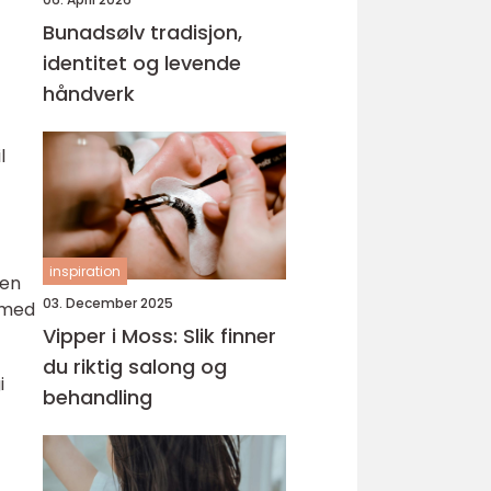
Bunadsølv tradisjon,
identitet og levende
håndverk
l
inspiration
ten
03. December 2025
m med
Vipper i Moss: Slik finner
du riktig salong og
i
behandling