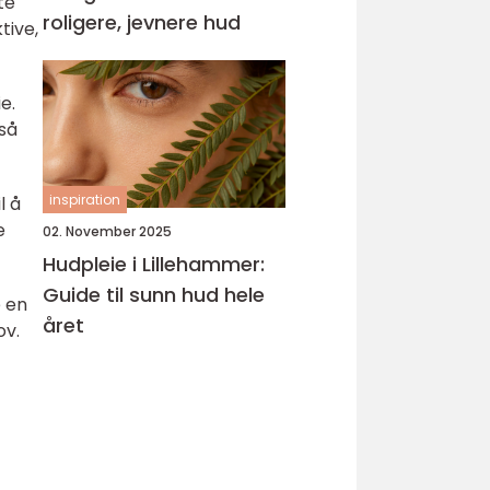
te
roligere, jevnere hud
tive,
e.
gså
inspiration
l å
e
02. November 2025
Hudpleie i Lillehammer:
Guide til sunn hud hele
e en
året
ov.