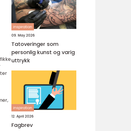
inspiration
09. May 2026
Tatoveringer som
personlig kunst og varig
fikke
uttrykk
r
kter
mer,
inspiration
12. April 2026
Fagbrev