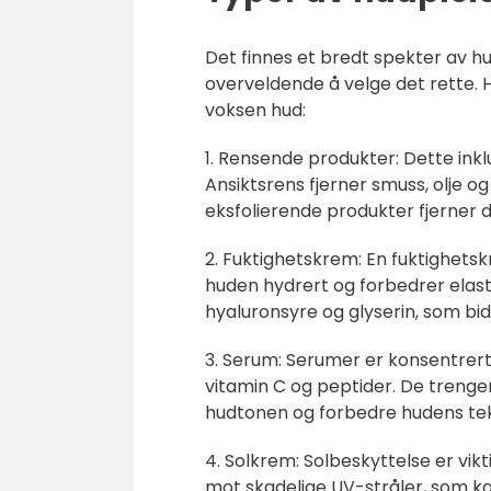
Det finnes et bredt spekter av h
overveldende å velge det rette.
voksen hud:
1. Rensende produkter: Dette inkl
Ansiktsrens fjerner smuss, olje 
eksfolierende produkter fjerner 
2. Fuktighetskrem: En fuktighetsk
huden hydrert og forbedrer elast
hyaluronsyre og glyserin, som bidr
3. Serum: Serumer er konsentrerte
vitamin C og peptider. De trenger 
hudtonen og forbedre hudens tek
4. Solkrem: Solbeskyttelse er vikt
mot skadelige UV-stråler, som kan