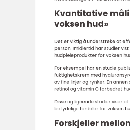
Kvantitative måli
voksen hud»
Det er viktig å understreke at ef
person. Imidlertid har studier vis
hudpleieprodukter for voksen hu
For eksempel har en studie publi
fuktighetskrem med hyaluronsyre 
av fine linjer og rynker. En anne
retinol og vitamin C forbedret h
Disse og lignende studier viser at
betydelige fordeler for voksen hu
Forskjeller mello