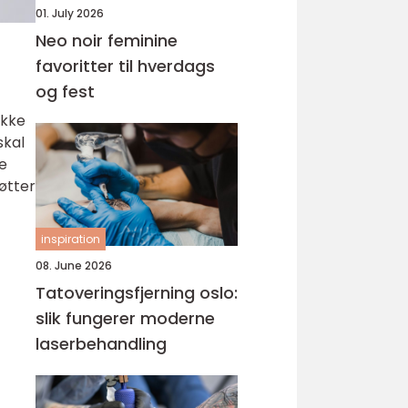
01. July 2026
Neo noir feminine
favoritter til hverdags
og fest
ikke
skal
ke
øtter
inspiration
08. June 2026
Tatoveringsfjerning oslo:
slik fungerer moderne
laserbehandling