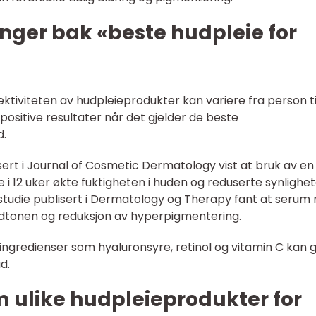
nger bak «beste hudpleie for
fektiviteten av hudpleieprodukter kan variere fra person ti
t positive resultater når det gjelder de beste
d.
sert i Journal of Cosmetic Dermatology vist at bruk av en
i 12 uker økte fuktigheten i huden og reduserte synlighe
n studie publisert i Dermatology og Therapy fant at seru
udtonen og reduksjon av hyperpigmentering.
 ingredienser som hyaluronsyre, retinol og vitamin C kan g
d.
m ulike hudpleieprodukter for