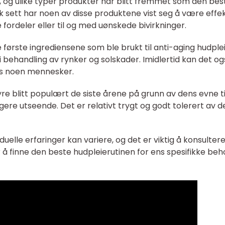
r, og ulike typer produkter har blitt fremmet som den bes
sk sett har noen av disse produktene vist seg å være effek
ordeler eller til og med uønskede bivirkninger.
 første ingrediensene som ble brukt til anti-aging hudplei
 i behandling av rynker og solskader. Imidlertid kan det o
hos noen mennesker.
re blitt populært de siste årene på grunn av dens evne ti
igere utseende. Det er relativt trygt og godt tolerert av d
iduelle erfaringer kan variere, og det er viktig å konsulter
 å finne den beste hudpleierutinen for ens spesifikke beh