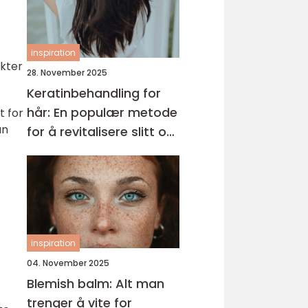
inspiration
ukter
28. November 2025
Keratinbehandling for
hår: En populær metode
t for
an
for å revitalisere slitt og
krusete hår
inspiration
04. November 2025
Blemish balm: Alt man
trenger å vite for