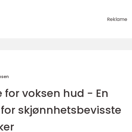
Reklame
nsen
 for voksen hud - En
 for skjønnhetsbevisste
ker