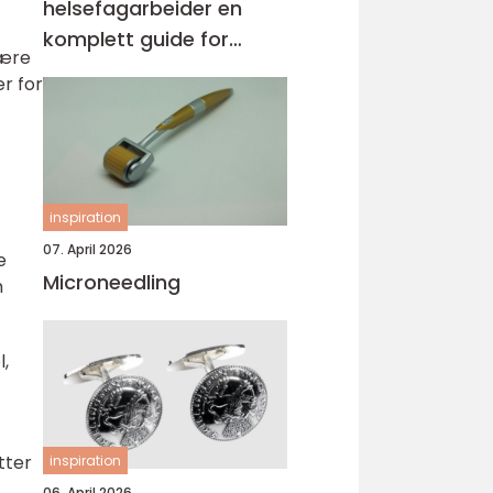
helsefagarbeider en
komplett guide for
være
voksne og
r for
praksiskandidater
inspiration
07. April 2026
e
Microneedling
m
l,
tter
inspiration
06. April 2026