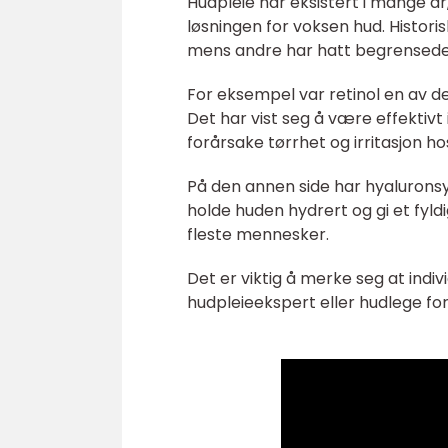
Hudpleie har eksistert i mange å
løsningen for voksen hud. Histori
mens andre har hatt begrensede f
For eksempel var retinol en av de
Det har vist seg å være effektivt
forårsake tørrhet og irritasjon 
På den annen side har hyaluronsy
holde huden hydrert og gi et fyld
fleste mennesker.
Det er viktig å merke seg at indiv
hudpleieekspert eller hudlege for