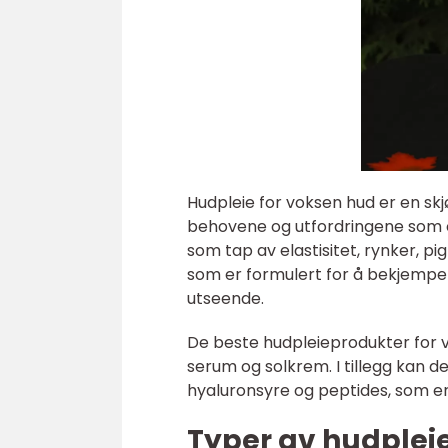
Hudpleie for voksen hud er en sk
behovene og utfordringene som 
som tap av elastisitet, rynker, p
som er formulert for å bekjemp
utseende.
De beste hudpleieprodukter for 
serum og solkrem. I tillegg kan d
hyaluronsyre og peptides, som er
Typer av hudplei