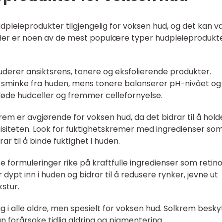
udpleieprodukter tilgjengelig for voksen hud, og det kan 
 Her er noen av de mest populære typer hudpleieprodukte
uderer ansiktsrens, tonere og eksfolierende produkter.
og sminke fra huden, mens tonere balanserer pH-nivået og
døde hudceller og fremmer cellefornyelse.
rem er avgjørende for voksen hud, da det bidrar til å hold
isiteten. Look for fuktighetskremer med ingredienser so
ar til å binde fuktighet i huden.
 formuleringer rike på kraftfulle ingredienser som retino
dypt inn i huden og bidrar til å redusere rynker, jevne ut
stur.
ig i alle aldre, men spesielt for voksen hud. Solkrem besky
 forårsake tidlig aldring og pigmentering.