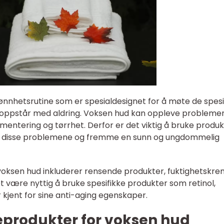
jønnhetsrutine som er spesialdesignet for å møte de spesi
oppstår med aldring. Voksen hud kan oppleve probleme
igmentering og tørrhet. Derfor er det viktig å bruke produ
e disse problemene og fremme en sunn og ungdommelig
voksen hud inkluderer rensende produkter, fuktighetskre
et være nyttig å bruke spesifikke produkter som retinol,
 kjent for sine anti-aging egenskaper.
eprodukter for voksen hud