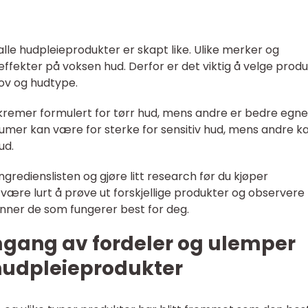
alle hudpleieprodukter er skapt like. Ulike merker og
 effekter på voksen hud. Derfor er det viktig å velge prod
hov og hudtype.
kremer formulert for tørr hud, mens andre er bedre egne
rumer kan være for sterke for sensitiv hud, mens andre k
ud.
ingredienslisten og gjøre litt research før du kjøper
være lurt å prøve ut forskjellige produkter og observere
inner de som fungerer best for deg.
mgang av fordeler og ulemper
 hudpleieprodukter