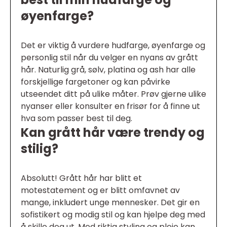
øyenfarge?
Det er viktig å vurdere hudfarge, øyenfarge og
personlig stil når du velger en nyans av grått
hår. Naturlig grå, sølv, platina og ash har alle
forskjellige fargetoner og kan påvirke
utseendet ditt på ulike måter. Prøv gjerne ulike
nyanser eller konsulter en frisør for å finne ut
hva som passer best til deg.
Kan grått hår være trendy og
stilig?
Absolutt! Grått hår har blitt et
motestatement og er blitt omfavnet av
mange, inkludert unge mennesker. Det gir en
sofistikert og modig stil og kan hjelpe deg med
å skille deg ut. Med riktig styling og pleie kan