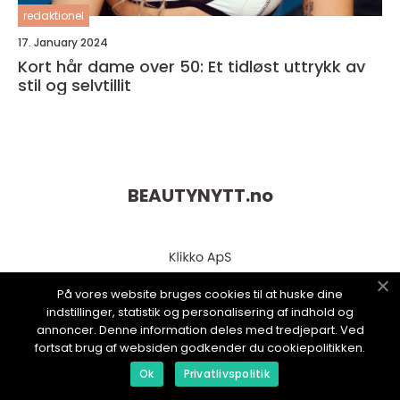
redaktionel
17. January 2024
Kort hår dame over 50: Et tidløst uttrykk av
stil og selvtillit
BEAUTYNYTT.
no
På vores website bruges cookies til at huske dine
indstillinger, statistik og personalisering af indhold og
annoncer. Denne information deles med tredjepart. Ved
fortsat brug af websiden godkender du cookiepolitikken.
Ok
Privatlivspolitik
web:
www.klikko.dk