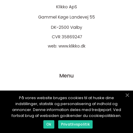
web:
www.klikko.dk
Menu
Reklame
På vores website bruges cookies til at huske dine
indstillinger, statistik og personalisering af indhold og
Om oss
annoncer. Denne information deles med tredjepart. Ved
Cookies
fortsat brug af websiden godkender du cookiepolitikken.
Kontakt Oss
Ok
Privatlivspolitik
Sitemap