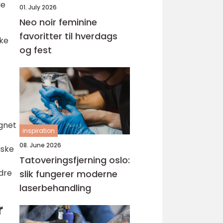
ie
01. July 2026
Neo noir feminine
favoritter til hverdags
ike
og fest
ignet
inspiration
08. June 2026
iske
Tatoveringsfjerning oslo:
dre
slik fungerer moderne
laserbehandling
r