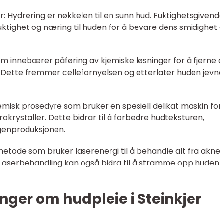
: Hydrering er nøkkelen til en sunn hud. Fuktighetsgiven
 fuktighet og næring til huden for å bevare dens smidighet
om innebærer påføring av kjemiske løsninger for å fjerne 
. Dette fremmer cellefornyelsen og etterlater huden jevn
emisk prosedyre som bruker en spesiell delikat maskin fo
rokrystaller. Dette bidrar til å forbedre hudteksturen,
genproduksjonen.
metode som bruker laserenergi til å behandle alt fra akn
r. Laserbehandling kan også bidra til å stramme opp huden
nger om hudpleie i Steinkjer