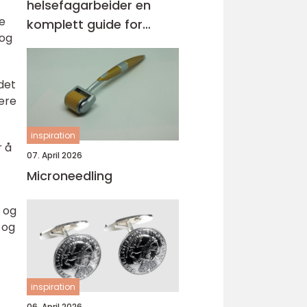
helsefagarbeider en
de
komplett guide for
 og
voksne og
praksiskandidater
det
ere
inspiration
r å
07. April 2026
Microneedling
e og
 og
inspiration
06. April 2026