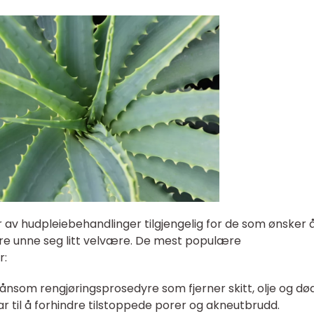
er av hudpleiebehandlinger tilgjengelig for de som ønsker 
are unne seg litt velvære. De mest populære
r:
skånsom rengjøringsprosedyre som fjerner skitt, olje og dø
ar til å forhindre tilstoppede porer og akneutbrudd.