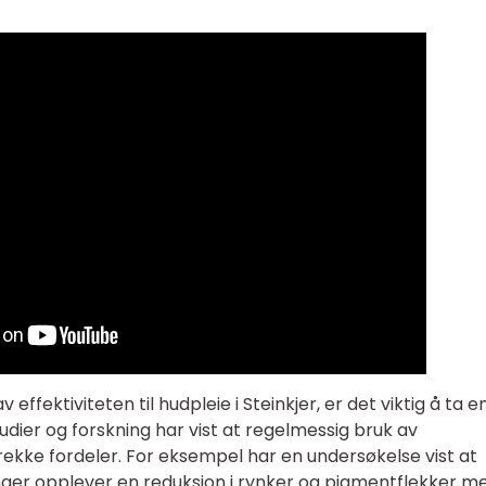
effektiviteten til hudpleie i Steinkjer, er det viktig å ta en
udier og forskning har vist at regelmessig bruk av
ekke fordeler. For eksempel har en undersøkelse vist at
nger opplever en reduksjon i rynker og pigmentflekker m