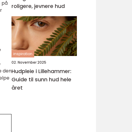
m på
roligere, jevnere hud
r
e
inspiration
02. November 2025
e
Hudpleie i Lillehammer:
ne den
jelpe
Guide til sunn hud hele
året