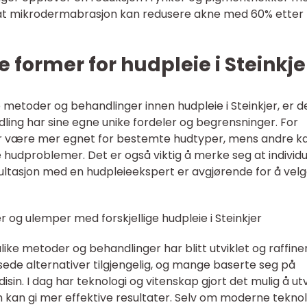
t at mikrodermabrasjon kan redusere akne med 60% etter
 former for hudpleie i Steinkje
 metoder og behandlinger innen hudpleie i Steinkjer, er d
ling har sine egne unike fordeler og begrensninger. For
 være mer egnet for bestemte hudtyper, mens andre k
 hudproblemer. Det er også viktig å merke seg at individu
sultasjon med en hudpleieekspert er avgjørende for å vel
 og ulemper med forskjellige hudpleie i Steinkjer
ulike metoder og behandlinger har blitt utviklet og raffine
nsede alternativer tilgjengelig, og mange baserte seg på
sin. I dag har teknologi og vitenskap gjort det mulig å utv
kan gi mer effektive resultater. Selv om moderne teknol