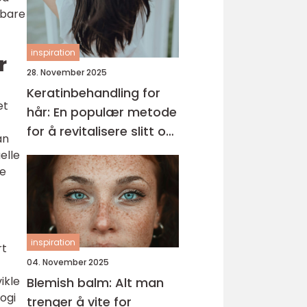
 bare
inspiration
r
28. November 2025
Keratinbehandling for
et
hår: En populær metode
for å revitalisere slitt og
an
krusete hår
elle
ge
inspiration
rt
04. November 2025
ikle
Blemish balm: Alt man
ogi
trenger å vite for