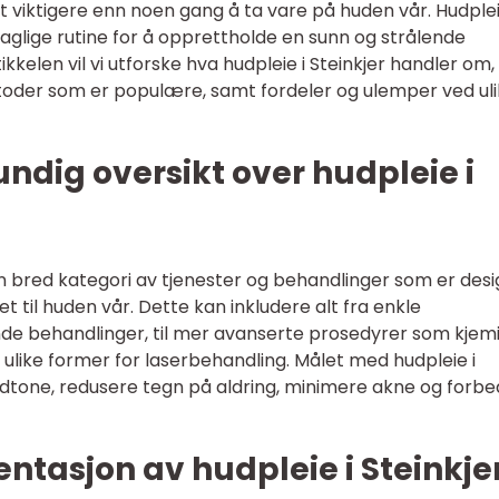
 viktigere enn noen gang å ta vare på huden vår. Hudple
 daglige rutine for å opprettholde en sunn og strålende
kkelen vil vi utforske hva hudpleie i Steinkjer handler om,
toder som er populære, samt fordeler og ulemper ved ul
undig oversikt over hudpleie i
l en bred kategori av tjenester og behandlinger som er des
t til huden vår. Dette kan inkludere alt fra enkle
nde behandlinger, til mer avanserte prosedyrer som kjem
ulike former for laserbehandling. Målet med hudpleie i
dtone, redusere tegn på aldring, minimere akne og forbe
tasjon av hudpleie i Steinkje