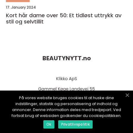
17. January 2024
Kort hår dame over 50: Et tidløst uttrykk av
stil og selvtillit
BEAUTYNYTT.
no
På vores website bruges cookies til at huske dine
indstillinger, statistik og personalisering af indhold og
annoncer. Denne information deles med tredjepart. Ved
fortsat brug af websiden godkender du cookiepolitikken.
web:
www.klikko.dk
Ok
Privatlivspolitik