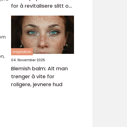
for å revitalisere slitt og
krusete hår
som
inspiration
on,
04. November 2025
Blemish balm: Alt man
trenger å vite for
roligere, jevnere hud