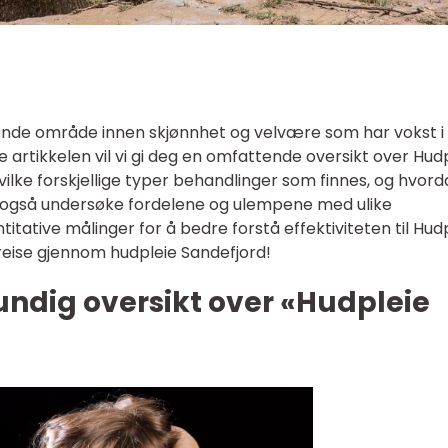
ende område innen skjønnhet og velvære som har vokst i
e artikkelen vil vi gi deg en omfattende oversikt over Hud
ilke forskjellige typer behandlinger som finnes, og hvor
vil også undersøke fordelene og ulempene med ulike
itative målinger for å bedre forstå effektiviteten til Hud
 reise gjennom hudpleie Sandefjord!
undig oversikt over «Hudpleie