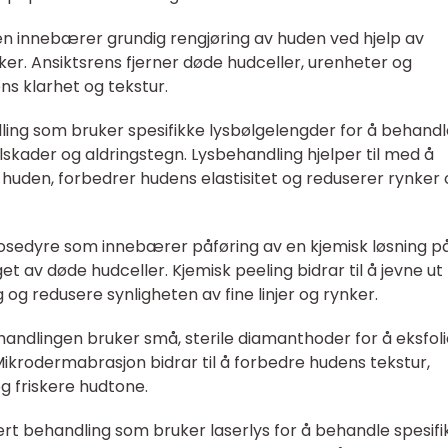
en innebærer grundig rengjøring av huden ved hjelp av
ker. Ansiktsrens fjerner døde hudceller, urenheter og
ns klarhet og tekstur.
dling som bruker spesifikke lysbølgelengder for å behand
skader og aldringstegn. Lysbehandling hjelper til med å
 huden, forbedrer hudens elastisitet og reduserer rynker
prosedyre som innebærer påføring av en kjemisk løsning p
et av døde hudceller. Kjemisk peeling bidrar til å jevne ut
g redusere synligheten av fine linjer og rynker.
ndlingen bruker små, sterile diamanthoder for å eksfol
Mikrodermabrasjon bidrar til å forbedre hudens tekstur,
g friskere hudtone.
ert behandling som bruker laserlys for å behandle spesifi