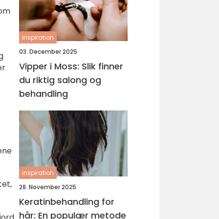
som
inspiration
03. December 2025
g
Vipper i Moss: Slik finner
er
du riktig salong og
behandling
lene
inspiration
tet,
28. November 2025
Keratinbehandling for
hår: En populær metode
jord