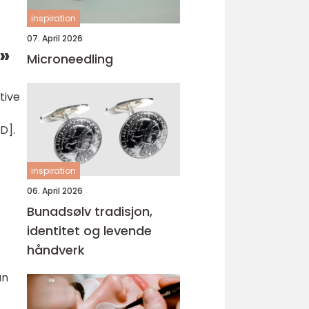
inspiration
07. April 2026
»
Microneedling
tive
D].
inspiration
06. April 2026
Bunadsølv tradisjon,
identitet og levende
håndverk
an