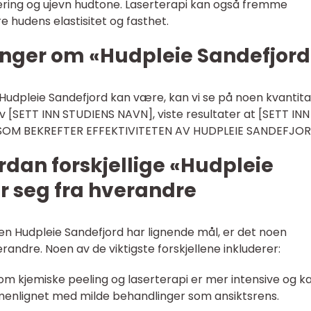
ring og ujevn hudtone. Laserterapi kan også fremme
 hudens elastisitet og fasthet.
inger om «Hudpleie Sandefjord
 Hudpleie Sandefjord kan være, kan vi se på noen kvantita
 av [SETT INN STUDIENS NAVN], viste resultater at [SETT INN
SOM BEKREFTER EFFEKTIVITETEN AV HUDPLEIE SANDEFJOR
dan forskjellige «Hudpleie
er seg fra hverandre
n Hudpleie Sandefjord har lignende mål, er det noen
erandre. Noen av de viktigste forskjellene inkluderer:
som kjemiske peeling og laserterapi er mer intensive og k
mmenlignet med milde behandlinger som ansiktsrens.