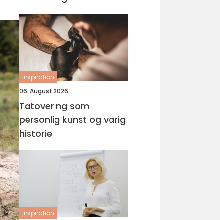
inspiration
06. August 2026
Tatovering som
personlig kunst og varig
historie
inspiration