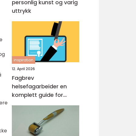
personlig kunst og varig
uttrykk
le
 og
inspiration
12. April 2026
å
Fagbrev
helsefagarbeider en
komplett guide for
iere
voksne og
praksiskandidater
kke