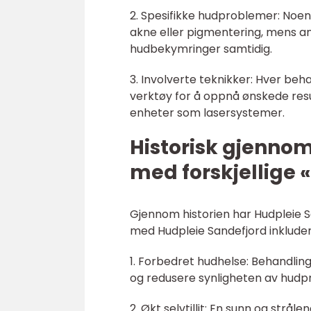
2. Spesifikke hudproblemer: Noen
akne eller pigmentering, mens an
hudbekymringer samtidig.
3. Involverte teknikker: Hver beh
verktøy for å oppnå ønskede resu
enheter som lasersystemer.
Historisk gjenno
med forskjellige 
Gjennom historien har Hudpleie S
med Hudpleie Sandefjord inkluder
1. Forbedret hudhelse: Behandling
og redusere synligheten av hudp
2. Økt selvtillit: En sunn og strål