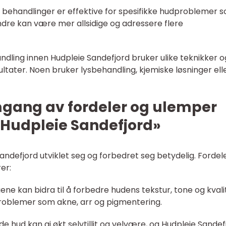
 behandlinger er effektive for spesifikke hudproblemer 
dre kan være mer allsidige og adressere flere
andling innen Hudpleie Sandefjord bruker ulike teknikker o
ltater. Noen bruker lysbehandling, kjemiske løsninger ell
mgang av fordeler og ulemper
«Hudpleie Sandefjord»
andefjord utviklet seg og forbedret seg betydelig. Forde
er:
ene kan bidra til å forbedre hudens tekstur, tone og kvali
roblemer som akne, arr og pigmentering.
ende hud kan gi økt selvtillit og velvære, og Hudpleie Sandef