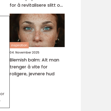
for å revitalisere slitt og
krusete hår
inspiration
04. November 2025
Blemish balm: Alt man
trenger å vite for
roligere, jevnere hud
for
.