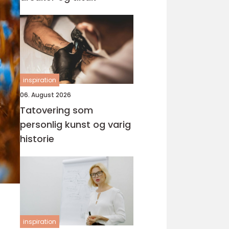
inspiration
06. August 2026
Tatovering som
personlig kunst og varig
historie
inspiration