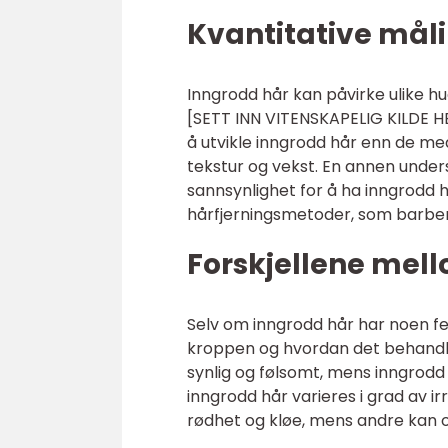
Kvantitative mål
Inngrodd hår kan påvirke ulike hu
[SETT INN VITENSKAPELIG KILDE HE
å utvikle inngrodd hår enn de med
tekstur og vekst. En annen unders
sannsynlighet for å ha inngrodd
hårfjerningsmetoder, som barber
Forskjellene mell
Selv om inngrodd hår har noen fe
kroppen og hvordan det behandle
synlig og følsomt, mens inngrodd 
inngrodd hår varieres i grad av i
rødhet og kløe, mens andre kan op