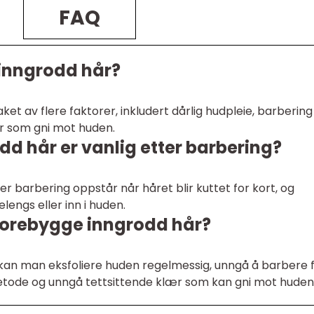
FAQ
 inngrodd hår?
et av flere faktorer, inkludert dårlig hudpleie, barbering
ær som gni mot huden.
dd hår er vanlig etter barbering?
er barbering oppstår når håret blir kuttet for kort, og
lengs eller inn i huden.
orebygge inngrodd hår?
kan man eksfoliere huden regelmessig, unngå å barbere 
metode og unngå tettsittende klær som kan gni mot huden