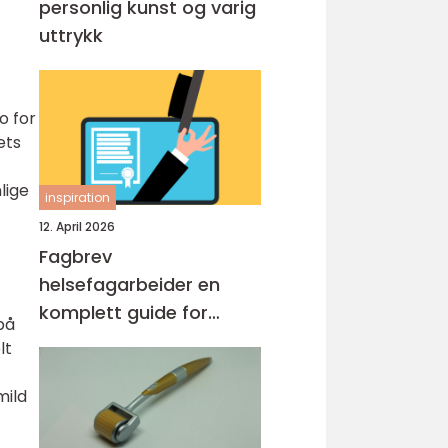
personlig kunst og varig
uttrykk
o for
ets
lige
inspiration
12. April 2026
Fagbrev
helsefagarbeider en
komplett guide for
på
voksne og
lt
praksiskandidater
mild