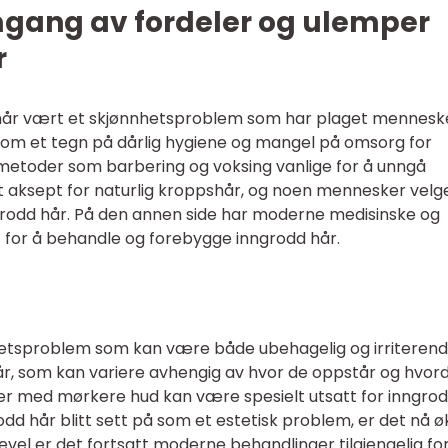
mgang av fordeler og ulemper
r
hår vært et skjønnhetsproblem som har plaget mennesker
 som et tegn på dårlig hygiene og mangel på omsorg for
smetoder som barbering og voksing vanlige for å unngå
kt aksept for naturlig kroppshår, og noen mennesker velg
ngrodd hår. På den annen side har moderne medisinske og
t for å behandle og forebygge inngrodd hår.
nhetsproblem som kan være både ubehagelig og irriterend
hår, som kan variere avhengig av hvor de oppstår og hvor
er med mørkere hud kan være spesielt utsatt for inngro
odd hår blitt sett på som et estetisk problem, er det nå ø
kevel er det fortsatt moderne behandlinger tilgjengelig fo