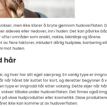
vokser, men ikke klarer å bryte gjennom hudoverflaten. 
kser sideveis eller nedover, inn i huden. Det kan påvirke bå
te i områder som ansikt, nakke, bikinilinje og lårene.
av flere faktorer, inkludert dårlig hudpleie, barbering el
ni mot huden.
d hår
år, og hver har sitt eget særpreg. En vanlig type er inngr
r når håret blir kuttet for kort, og deretter begynner å 
nen type er inngrodd hår etter voksing. Dette skjer når hå
er vokser tilbake under hudoverflaten. Det finnes også inn
 på visse hudprodukter eller kosmetikk. Disse produkten
 håret ikke kan komme ut av hudoverflaten.