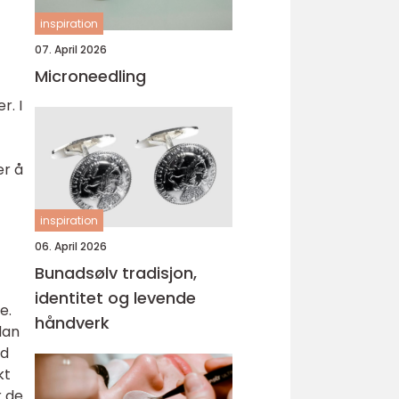
inspiration
07. April 2026
Microneedling
. I
er å
inspiration
06. April 2026
Bunadsølv tradisjon,
identitet og levende
e.
håndverk
dan
dd
kt
r de