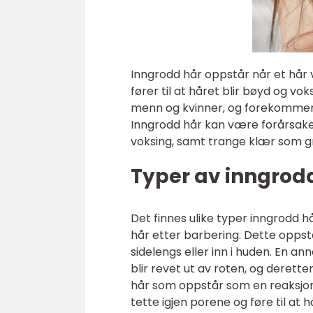
Inngrodd hår oppstår når et hår 
fører til at håret blir bøyd og vo
menn og kvinner, og forekommer of
Inngrodd hår kan være forårsaket 
voksing, samt trange klær som g
Typer av inngrod
Det finnes ulike typer inngrodd h
hår etter barbering. Dette oppstå
sidelengs eller inn i huden. En an
blir revet ut av roten, og derett
hår som oppstår som en reaksjon
tette igjen porene og føre til at