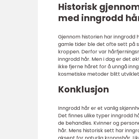
Historisk gjenno
med inngrodd hå
Gjennom historien har inngrodd 
gamle tider ble det ofte sett på
kroppen. Derfor var hårfjerning
inngrodd hår. Men i dag er det ø
ikke fjerne håret for å unngå in
kosmetiske metoder blitt utvikle
Konklusjon
Inngrodd hår er et vanlig skjøn
Det finnes ulike typer inngrodd 
de behandles. Kvinner og person
hår. Mens historisk sett har inngr
aksept for naturlig kroppshår. Li