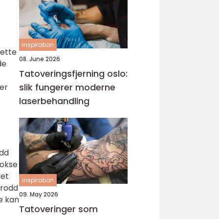
inspiration
Dette
08. June 2026
de
Tatoveringsfjerning oslo:
slik fungerer moderne
ler
laserbehandling
odd
vokse
ret
inspiration
grodd
09. May 2026
e kan
Tatoveringer som