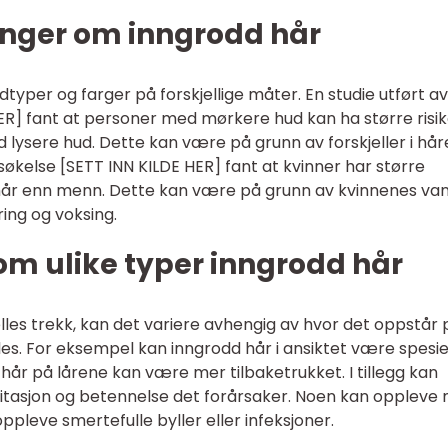
inger om inngrodd hår
dtyper og farger på forskjellige måter. En studie utført av
R] fant at personer med mørkere hud kan ha større risik
 lysere hud. Dette kan være på grunn av forskjeller i hår
økelse [SETT INN KILDE HER] fant at kvinner har større
 hår enn menn. Dette kan være på grunn av kvinnenes van
ing og voksing.
om ulike typer inngrodd hår
lles trekk, kan det variere avhengig av hvor det oppstår 
s. For eksempel kan inngrodd hår i ansiktet være spesie
hår på lårene kan være mer tilbaketrukket. I tillegg kan
rritasjon og betennelse det forårsaker. Noen kan oppleve 
pleve smertefulle byller eller infeksjoner.