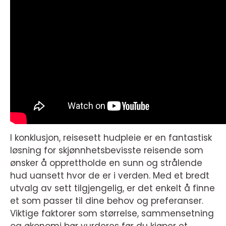
I konklusjon, reisesett hudpleie er en fantastisk
løsning for skjønnhetsbevisste reisende som
ønsker å opprettholde en sunn og strålende
hud uansett hvor de er i verden. Med et bredt
utvalg av sett tilgjengelig, er det enkelt å finne
et som passer til dine behov og preferanser.
Viktige faktorer som størrelse, sammensetning